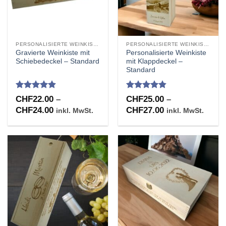
PERSONALISIERTE WEINKISTEN
PERSONALISIERTE WEINKISTEN
Gravierte Weinkiste mit
Personalisierte Weinkiste
Schiebedeckel – Standard
mit Klappdeckel –
Standard
Bewertet
Bewertet
CHF
22.00
–
CHF
25.00
–
mit
4.88
mit
4.8
Preisspanne:
Preisspanne:
CHF
24.00
CHF
27.00
inkl. MwSt.
inkl. MwSt.
von 5
von 5
CHF22.00
CHF25.00
bis
bis
CHF24.00
CHF27.00