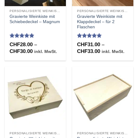
PERSONALISIERTE WEINKISTEN
PERSONALISIERTE WEINKISTEN
Gravierte Weinkiste mit
Gravierte Weinkiste mit
Schiebedeckel – Magnum
Klappdeckel – für 2
Flaschen
Bewertet
Bewertet
CHF
28.00
–
CHF
31.00
–
mit
5
von
mit
4.91
Preisspanne:
Preisspanne:
CHF
30.00
CHF
33.00
inkl. MwSt.
inkl. MwSt.
5
von 5
CHF28.00
CHF31.00
bis
bis
CHF30.00
CHF33.00
PERSONALISIERTE WEINKISTEN
PERSONALISIERTE WEINKISTEN