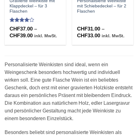
Gravierte Weinkiste mit
Personalisierte Weinkiste
Klappdeckel – für 3
mit Schiebedeckel – für 2
Flaschen
Flaschen
Bewertet
CHF
37.00
–
CHF
31.00
–
mit
4
Preisspanne:
Preisspanne:
CHF
39.00
CHF
33.00
inkl. MwSt.
inkl. MwSt.
von 5
CHF37.00
CHF31.00
bis
bis
CHF39.00
CHF33.00
Personalisierte Weinkisten sind ideal, wenn ein
Weingeschenk besonders hochwertig und individuell
wirken soll. Eine gute Flasche Wein ist ein beliebtes
Geschenk, doch erst mit einer gravierten Holzkiste entsteht
daraus ein persönliches Präsent mit bleibendem Eindruck.
Die Kombination aus natürlichem Holz, edler Lasergravur
und persönlicher Gestaltung macht jede Weinkiste zu
einem besonderen Einzelstück.
Besonders beliebt sind personalisierte Weinkisten als