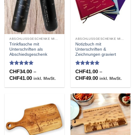
ABSCHLUSSGESCHENKE MIT UNTERSCHRIFTEN GRAVUR
ABSCHLUSSGESCHENKE MIT UNTERSCHRIFTEN GRAVUR
Trinkflasche mit
Notizbuch mit
Unterschriften als
Unterschriften &
Abschiedsgeschenk
Zeichnungen graviert
Bewertet
Bewertet
CHF
34.00
–
CHF
41.00
–
mit
4.97
mit
5
von
Preisspanne:
Preisspanne:
CHF
41.00
CHF
49.00
inkl. MwSt.
inkl. MwSt.
von 5
5
CHF34.00
CHF41.00
bis
bis
CHF41.00
CHF49.00