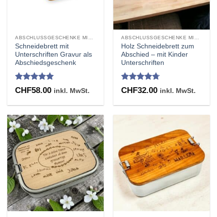
ABSCHLUSSGESCHENKE MIT UNTERSCHRIFTEN GRAVUR
ABSCHLUSSGESCHENKE MIT UNTERSCHRIFTEN GRAVUR
Schneidebrett mit
Holz Schneidebrett zum
Unterschriften Gravur als
Abschied – mit Kinder
Abschiedsgeschenk
Unterschriften
Bewertet
Bewertet
CHF
58.00
CHF
32.00
inkl. MwSt.
inkl. MwSt.
mit
5
von
mit
4.67
5
von 5