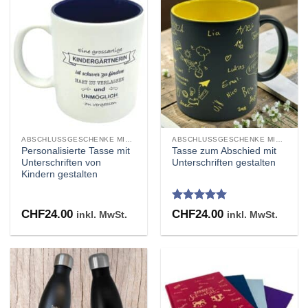
ABSCHLUSSGESCHENKE MIT UNTERSCHRIFTEN GRAVUR
ABSCHLUSSGESCHENKE MIT UNTERSCHRIFTEN GRAVUR
Personalisierte Tasse mit
Tasse zum Abschied mit
Unterschriften von
Unterschriften gestalten
Kindern gestalten
Bewertet
CHF
24.00
CHF
24.00
inkl. MwSt.
inkl. MwSt.
mit
4.91
von 5