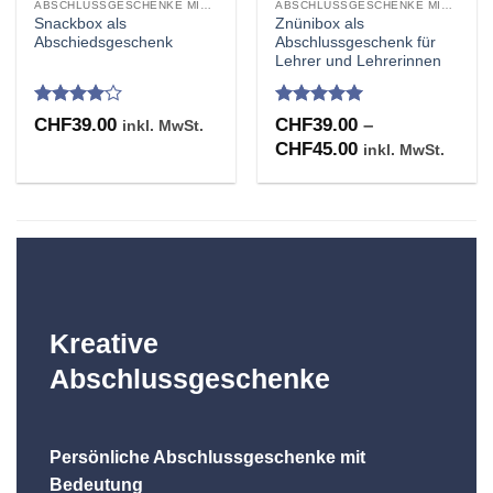
ABSCHLUSSGESCHENKE MIT UNTERSCHRIFTEN GRAVUR
ABSCHLUSSGESCHENKE MIT UNTERSCHRIFTEN GRAVUR
Snackbox als
Znünibox als
Abschiedsgeschenk
Abschlussgeschenk für
Lehrer und Lehrerinnen
Bewertet
Bewertet
CHF
39.00
CHF
39.00
–
inkl. MwSt.
mit
4
mit
4.95
Preisspanne:
CHF
45.00
inkl. MwSt.
von 5
von 5
CHF39.00
bis
CHF45.00
Kreative
Abschlussgeschenke
Persönliche Abschlussgeschenke mit
Bedeutung