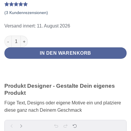
Bewertet
3
(
3
Kundenrezensionen)
mit
5
von
5, basierend
auf
Versand innert: 11. August 2026
Kundenbewertungen
Grappa Glas mit persönlicher Gravur Menge
IN DEN WARENKORB
Produkt Designer - Gestalte Dein eigenes
Produkt
Füge Text, Designs oder eigene Motive ein und platziere
diese ganz nach Deinem Geschmack