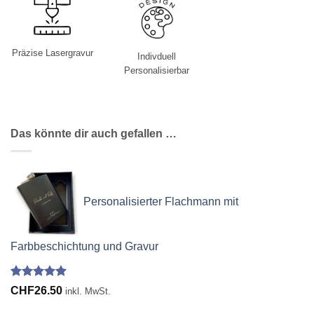
Präzise Lasergravur
Indivduell
Personalisierbar
Das könnte dir auch gefallen …
Personalisierter Flachmann mit
Farbbeschichtung und Gravur
Bewertet
42
CHF
26.50
inkl. MwSt.
mit
4.95
von 5,