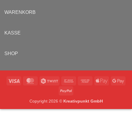
WARENKORB
KASSE
SHOP
Visa
MasterCard
Twint
Bank
Cash
Apple
Goo
Transfer
on
Pay
Pay
PayPal
Pickup
Copyright 2026 ©
Kreativpunkt GmbH