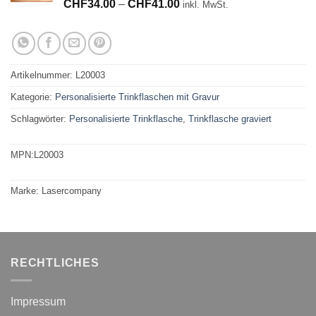
Bewertet
14
Preisspanne:
CHF
34.00
–
CHF
41.00
inkl. MwSt.
mit
4.86
CHF34.00
von 5,
bis
basierend
auf
CHF41.00
Kundenbewertungen
Artikelnummer:
L20003
Kategorie:
Personalisierte Trinkflaschen mit Gravur
Schlagwörter:
Personalisierte Trinkflasche
,
Trinkflasche graviert
MPN:
L20003
Marke:
Lasercompany
RECHTLICHES
Impressum