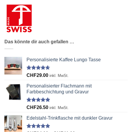
Das könnte dir auch gefallen …
Personalisierte Kaffee Lungo Tasse
Bewertet
39
CHF
29.00
inkl. MwSt.
mit
4.64
von 5,
Personalisierter Flachmann mit
basierend
Farbbeschichtung und Gravur
auf
Kundenbewertungen
Bewertet
42
CHF
26.50
inkl. MwSt.
mit
4.95
von 5,
Edelstahl-Trinkflasche mit dunkler Gravur
basierend
auf
Kundenbewertungen