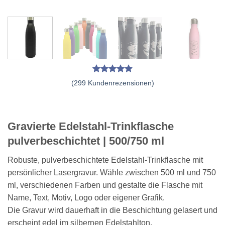
Bewertet
299
(
299
Kundenrezensionen)
mit
4.91
von 5,
basierend
auf
Kundenbewertungen
Gravierte Edelstahl-Trinkflasche
pulverbeschichtet | 500/750 ml
Robuste, pulverbeschichtete Edelstahl-Trinkflasche mit
persönlicher Lasergravur. Wähle zwischen 500 ml und 750
ml, verschiedenen Farben und gestalte die Flasche mit
Name, Text, Motiv, Logo oder eigener Grafik.
Die Gravur wird dauerhaft in die Beschichtung gelasert und
erscheint edel im silbernen Edelstahlton.