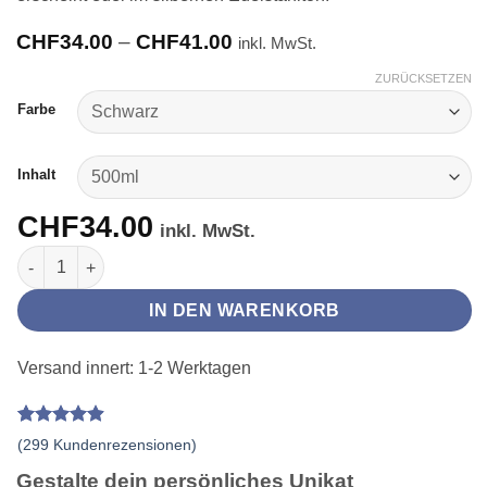
Preisspanne:
CHF
34.00
–
CHF
41.00
inkl. MwSt.
CHF34.00
bis
ZURÜCKSETZEN
CHF41.00
Farbe
Inhalt
CHF
34.00
inkl. MwSt.
Gravierte Edelstahl-Trinkflasche pulverbeschichtet | 500/750 m
IN DEN WARENKORB
Versand innert: 1-2 Werktagen
Bewertet
299
(
299
Kundenrezensionen)
mit
4.91
von 5,
Gestalte dein persönliches Unikat