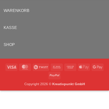
WARENKORB
KASSE
SHOP
Visa
MasterCard
Twint
Bank
Cash
Apple
Goo
Transfer
on
Pay
Pay
PayPal
Pickup
Copyright 2026 ©
Kreativpunkt GmbH