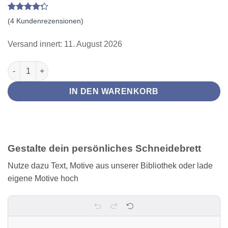
Bewertet
4
(
4
Kundenrezensionen)
mit
4.25
von 5,
basierend
Versand innert: 11. August 2026
auf
Kundenbewertungen
Schneidebrett mit Messer personalisiert mit Gravur Menge
IN DEN WARENKORB
Gestalte dein persönliches Schneidebrett
Nutze dazu Text, Motive aus unserer Bibliothek oder lade
eigene Motive hoch