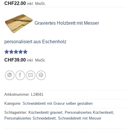
Bewertet
18
CHF
22.00
inkl. MwSt.
mit
4.89
von 5,
basierend
auf
Graviertes Holzbrett mit Messer
Kundenbewertungen
personalisiert aus Eschenholz
Bewertet
3
CHF
39.00
inkl. MwSt.
mit
5.00
von 5,
basierend
auf
Kundenbewertungen
Artikelnummer:
L19041
Kategorie:
Schneidebrett mit Gravur selber gestalten
Schlagwörter:
Küchenbrett graviert
,
Personalisiertes Küchenbrett
,
Personalisiertes Schneidebrett
,
Schneidebrett mit Messer