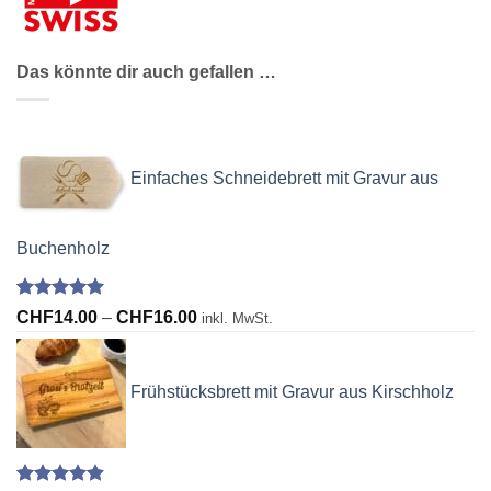
Das könnte dir auch gefallen …
Einfaches Schneidebrett mit Gravur aus
Buchenholz
Bewertet
2
Preisspanne:
CHF
14.00
–
CHF
16.00
inkl. MwSt.
mit
5.00
CHF14.00
von 5,
basierend
bis
auf
Frühstücksbrett mit Gravur aus Kirschholz
CHF16.00
Kundenbewertungen