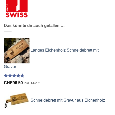
Das könnte dir auch gefallen …
Langes Eichenholz Schneidebrett mit
Gravur
Bewertet
10
CHF
96.50
inkl. MwSt.
mit
4.70
von 5,
basierend
auf
Schneidebrett mit Gravur aus Eichenholz
Kundenbewertungen