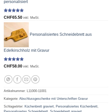
personalisiert
Bewertet
16
CHF
65.50
inkl. MwSt.
mit
4.94
von 5,
basierend
auf
Personalisiertes Schneidebrett aus
Kundenbewertungen
Edelkirschholz mit Gravur
Bewertet
29
CHF
58.00
inkl. MwSt.
mit
4.86
von 5,
basierend
auf
Kundenbewertungen
Artikelnummer:
L11000-11001
Kategorie:
Abschlussgeschenke mit Unterschriften Gravur
Schlagwörter:
Küchenbrett graviert
,
Personalisiertes Küchenbrett
,
Personalisiertes Schneidebrett
,
Schneidebrett graviert