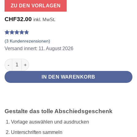
ZU DEN VORLAGEN
CHF
32.00
inkl. MwSt.
Bewertet
3
(
3
Kundenrezensionen)
mit
4.67
Versand innert: 11. August 2026
von 5,
basierend
auf
Holz Schneidebrett zum Abschied - mit Kinder Unterschriften 
Kundenbewertungen
IN DEN WARENKORB
Gestalte das tolle Abschiedsgeschenk
Vorlage auswählen und ausdrucken
Unterschriften sammeln