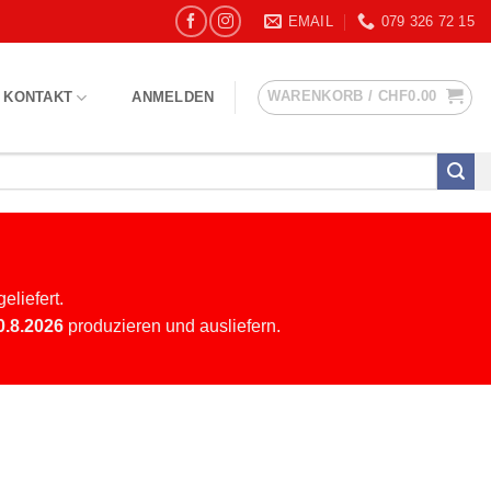
EMAIL
079 326 72 15
WARENKORB /
CHF
0.00
KONTAKT
ANMELDEN
eliefert.
0.8.2026
produzieren und ausliefern.