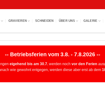
S
GRAVIEREN
SCHNEIDEN
ÜBER UNS
GALERIE
-- Betriebsferien vom 3.8. - 7.8.2026 --
ungen
eigehend bis am 30.7.
werden noch
vor den Ferien
ausg
anach wie gewohnt entgegen, werden diese aber erst ab dem
1