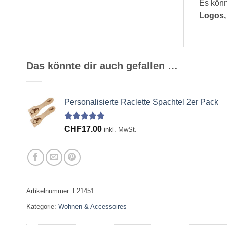
Es könn
Logos, 
Das könnte dir auch gefallen …
Personalisierte Raclette Spachtel 2er Pack
Bewertet
4
CHF
17.00
inkl. MwSt.
mit
5.00
von 5,
basierend
auf
Kundenbewertungen
Artikelnummer:
L21451
Kategorie:
Wohnen & Accessoires