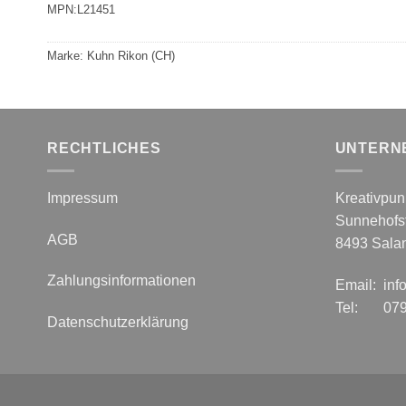
MPN:
L21451
Marke:
Kuhn Rikon (CH)
RECHTLICHES
UNTERN
Impressum
Kreativpu
Sunnehofst
AGB
8493 Sala
Zahlungsinformationen
Email: inf
Tel: 079 
Datenschutzerklärung