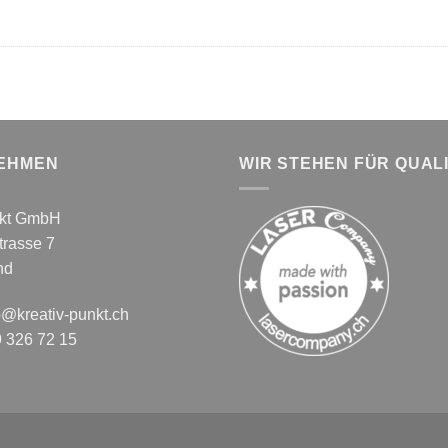
EHMEN
WIR STEHEN FÜR QUAL
nkt GmbH
rasse 7
nd
o@kreativ-punkt.ch
326 72 15