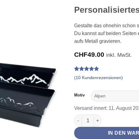
Personalisierte
Gestalte das ohnehin schon 
Du kannst auf beiden Seiten 
aufs Metall gravieren.
CHF
49.00
inkl. MwSt.
Bewertet
10
(
10
Kundenrezensionen)
mit
4.8
von 5,
basierend
Motiv
auf
Kundenbewertungen
Versand innert: 11. August 2
Personalisiertes Raclette Set
IN DEN WA