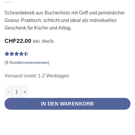
Schneidebrett aus Buchenholz mit Griff und persönlicher
Gravur. Praktisch, schlicht und ideal als individuelles
Geschenk für Küche und Alltag.
CHF
22.00
inkl. MwSt.
Bewertet
9
(
9
Kundenrezensionen)
mit
4.44
von 5,
basierend
Versand innert: 1-2 Werktagen
auf
Kundenbewertungen
Schneidebrett aus Buche mit Griff und Gravur Menge
IN DEN WARENKORB