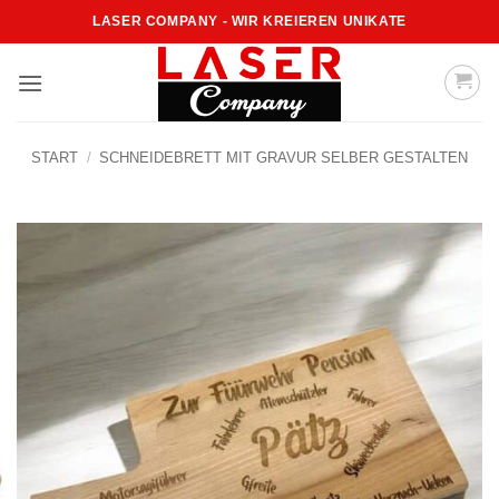
Zum
LASER COMPANY - WIR KREIEREN UNIKATE
Inhalt
springen
START
/
SCHNEIDEBRETT MIT GRAVUR SELBER GESTALTEN