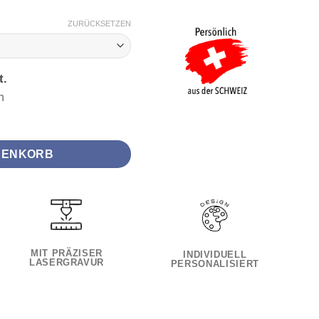
9.50
ZURÜCKSETZEN
t.
n
Menge
RENKORB
MIT PRÄZISER
INDIVIDUELL
LASERGRAVUR
PERSONALISIERT