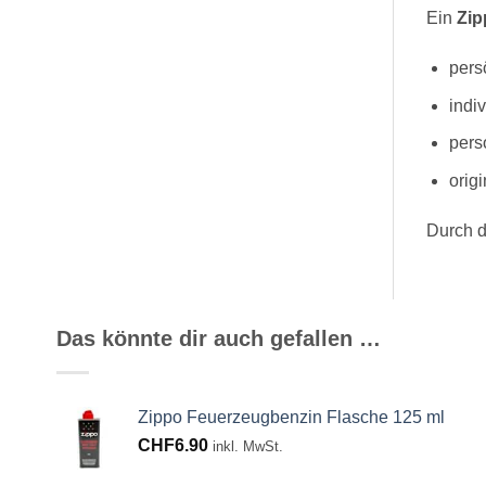
Ein
Zip
pers
indi
pers
orig
Durch d
Das könnte dir auch gefallen …
Zippo Feuerzeugbenzin Flasche 125 ml
CHF
6.90
inkl. MwSt.