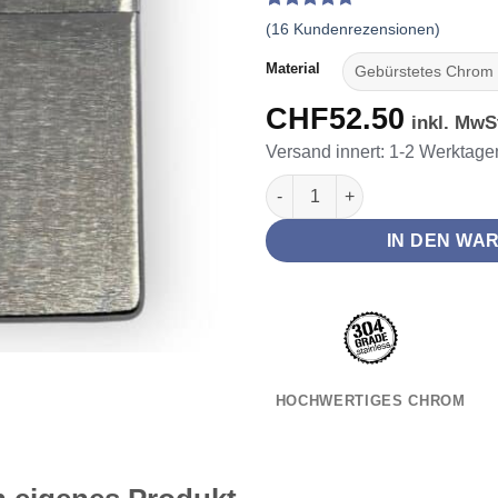
CHF5
Bewertet
16
(
16
Kundenrezensionen)
mit
4.69
von 5,
Material
basierend
auf
CHF
52.50
Kundenbewertungen
inkl. MwS
Versand innert: 1-2 Werktage
Zippo Feuerzeug mit Gravur 
IN DEN WA
HOCHWERTIGES CHROM