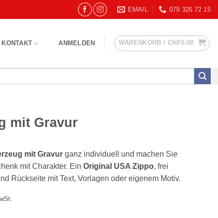
EMAIL
079 326 72 15
WARENKORB /
CHF
0.00
KONTAKT
ANMELDEN
g mit Gravur
rzeug mit Gravur
ganz individuell und machen Sie
henk mit Charakter. Ein
Original USA Zippo
, frei
und Rückseite mit Text, Vorlagen oder eigenem Motiv.
spanne:
MwSt.
2.50