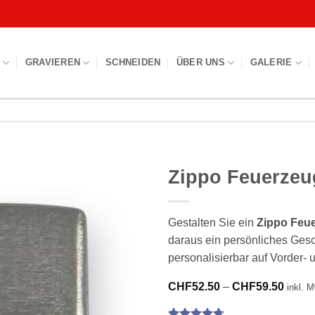
S
GRAVIEREN
SCHNEIDEN
ÜBER UNS
GALERIE
Zippo Feuerzeu
Gestalten Sie ein
Zippo Feue
daraus ein persönliches Gesc
personalisierbar auf Vorder- 
Preis
CHF
52.50
–
CHF
59.50
inkl. 
CHF5
bis