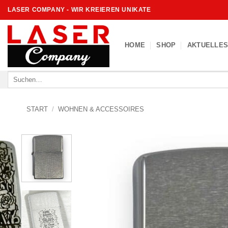
Zum
LASER COMPANY - WIR KREIEREN UNIKATE
Inhalt
springen
HOME
SHOP
AKTUELLE
Suche
nach:
START
/
WOHNEN & ACCESSOIRES