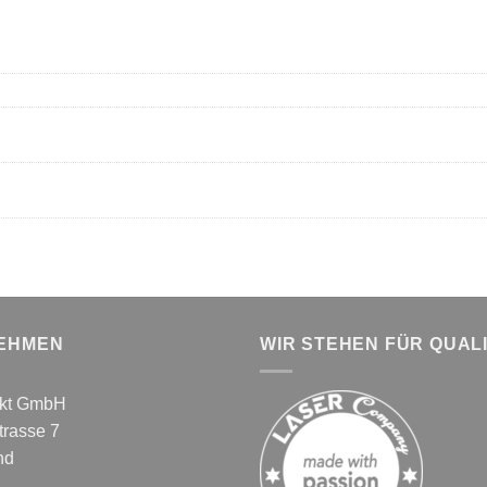
EHMEN
WIR STEHEN FÜR QUAL
nkt GmbH
rasse 7
nd