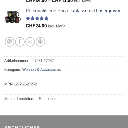
Preisspanne:
CHF
34.00
–
CHF
41.00
inkl. MwSt.
mit
4.91
CHF34.00
von 5,
Personalisierte Porzellantasse mit Lasergravur
bis
basierend
auf
CHF41.00
Kundenbewertungen
Bewertet
31
CHF
24.00
inkl. MwSt.
mit
4.90
von 5,
basierend
auf
Kundenbewertungen
Artikelnummer:
L27251-27252
Kategorie:
Wohnen & Accessoires
MPN:
L27251-27252
Marke:
Leuchtturm - Semikolon
RECHTLICHES