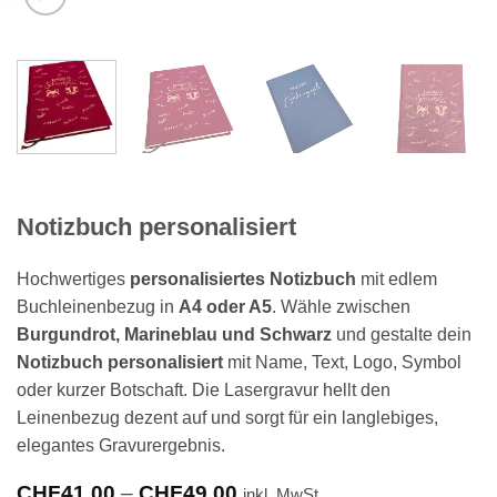
Notizbuch personalisiert
Hochwertiges
personalisiertes Notizbuch
mit edlem
Buchleinenbezug in
A4 oder A5
. Wähle zwischen
Burgundrot, Marineblau und Schwarz
und gestalte dein
Notizbuch personalisiert
mit Name, Text, Logo, Symbol
oder kurzer Botschaft. Die Lasergravur hellt den
Leinenbezug dezent auf und sorgt für ein langlebiges,
elegantes Gravurergebnis.
Preisspanne:
CHF
41.00
–
CHF
49.00
inkl. MwSt.