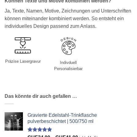
Können Texte und Motive kombiniert werden?
Ja, Texte, Namen, Motive, Zeichnungen und Unterschriften
können miteinander kombiniert werden. So entsteht ein
individuelles Design passend zum Anlass.
Präzise Lasergravur
Indivduell
Personalisierbar
Das könnte dir auch gefallen …
Gravierte Edelstahl-Trinkflasche
pulverbeschichtet | 500/750 ml
Bewertet
299