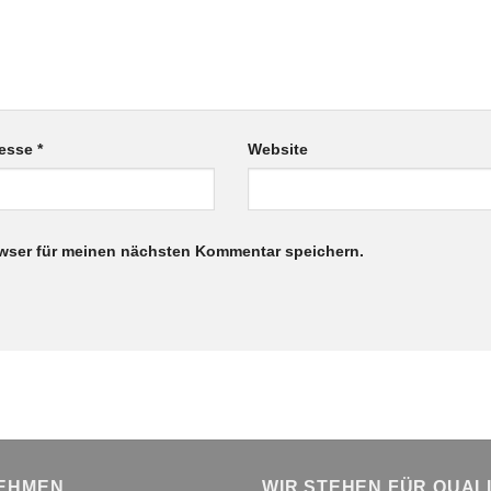
resse
*
Website
wser für meinen nächsten Kommentar speichern.
EHMEN
WIR STEHEN FÜR QUAL