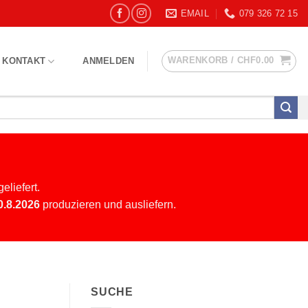
EMAIL
079 326 72 15
WARENKORB /
CHF
0.00
KONTAKT
ANMELDEN
eliefert.
0.8.2026
produzieren und ausliefern.
SUCHE