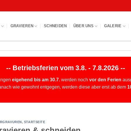
S
GRAVIEREN
SCHNEIDEN
ÜBER UNS
GALERIE
-- Betriebsferien vom 3.8. - 7.8.2026 --
ungen
eigehend bis am 30.7.
werden noch
vor den Ferien
ausg
anach wie gewohnt entgegen, werden diese aber erst ab dem
1
ERGRAVUREN
,
STARTSEITE
ravieren & schneiden